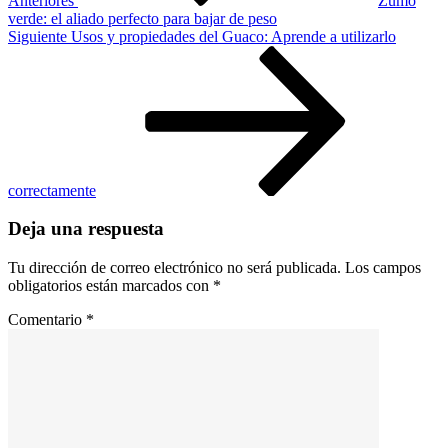
Anteriores
Zumo
la
verde: el aliado perfecto para bajar de peso
caída
Siguiente
Siguiente
Usos y propiedades del Guaco: Aprende a utilizarlo
del
entrada
cabello
correctamente
Deja una respuesta
Tu dirección de correo electrónico no será publicada.
Los campos
obligatorios están marcados con
*
Comentario
*