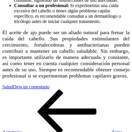
constante, siguiendo las instrucciones de uso adecuadas.
Consultar a un profesional:
Si experimentas una caída
excesiva del cabello o tienes algún problema capilar
específico, es recomendable consultar a un dermatólogo o
tricólogo antes de iniciar cualquier tratamiento.
el aceite de ajo puede ser un aliado natural para frenar la
caída del cabello. Sus propiedades estimulantes del
crecimiento, fortalecedoras y antibacterianas pueden
contribuir a mantener un cabello saludable. Sin embargo,
es importante utilizarlo de manera adecuada y constante,
así como tener en cuenta cualquier consideración personal
antes de su uso. Siempre es recomendable obtener consejo
profesional si se experimentan problemas capilares graves.
en
Salud
Deja un comentario
Navegación
Entrada
Aceite
anterior
de
de
ajo:
la
entradas
solución
natural
para
detener